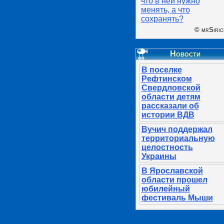
что в ней нужно
менять, а что
сохранять?
© mrSiric
Новости
В поселке
Рефтинском
Свердловской
области детям
рассказали об
истории ВДВ
Вучич поддержал
территориальную
целостность
Украины
В Ярославской
области прошел
юбилейный
фестиваль Мыши