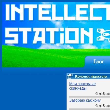
Колонка редактора
Мои знакомые
скинхеды
© mrSiric
Загораю как хочу
© mrSiric