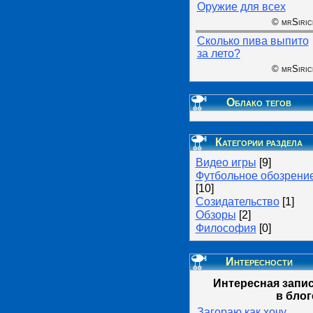
Оружие для всех
© mrSiric
Сколько пива выпито
за лето?
© mrSiric
Облако тегов
Категории раздела
Видео игры
[9]
Футбольное обозрени
[10]
Созидательство
[1]
Обзоры
[2]
Философия
[0]
Интересности
Интересная запи
в блог
Загораю как хочу