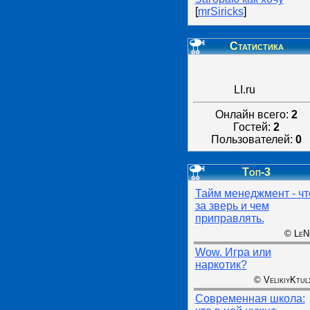
[
mrSiricks
]
Статистика
LI.ru
Онлайн всего:
2
Гостей:
2
Пользователей:
0
Топ-3
Тайм менеджмент - чт
за зверь и чем
приправлять.
© LeN
Wow. Игра или
наркотик?
© VelikiyKtul
Современная школа: