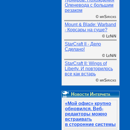
Оленевода с большим
резаком
© mrSiricks
Mount & Blade: Warband
- Корсары на суше?
© LeNiN
StarCraft II - Дело
Сделано!
© LeNiN
StarCraft II: Wings of
Liberty. И повторилось
все как встарь
© mrSiricks
Новости Интернета
«Мой офис» крупно
обновился. Веб-
редакторы можно
встраивать
в сторонние системы