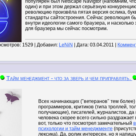
популярен был Netscape Navigtor (напомним, что
один) и при этом держал серьёзную конкуренци
революцию произвёла пятая версия ослика, бу
стандарты сайтостроения. Сейчас революция б
внутри идеологии самого браузера, и насколько
для браузера мы сейчас посмотрим.
осмотров: 1529 | Добавил:
LeNiN
| Дата:
03.04.2011
|
Коммент
Тайм менеджмент - что за зверь и чем приправлять.
Всех начинающих ("ветеранов" тем более) 
программеров, критиков (типа троллей, то
получающие), писателей, журналистов, да
человека скорее всего сильно раздражает 
вот, только что посмотрел замечательный
в
психологии и тайм менеджменте
(присутст
лексика). Да, ролик интересен, но я напиш