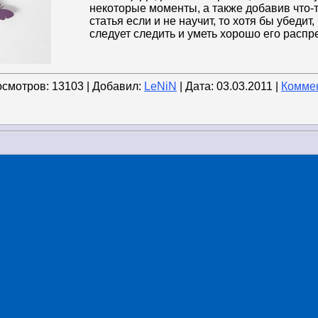
некоторые моменты, а также добавив что-т
статья если и не научит, то хотя бы убедит
следует следить и уметь хорошо его распр
осмотров: 13103 | Добавил:
LeNiN
| Дата:
03.03.2011
|
Коммен