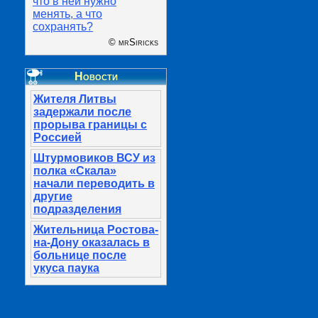
что в ней нужно
менять, а что
сохранять?
© mrSiricks
Новости
Жителя Литвы
задержали после
прорыва границы с
Россией
Штурмовиков ВСУ из
полка «Скала»
начали переводить в
другие
подразделения
Жительница Ростова-
на-Дону оказалась в
больнице после
укуса паука