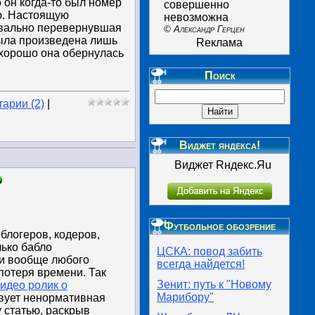
 он когда-то был номер
совершенно
ю. Настоящую
невозможна
квально перевернувшая
© Александр Герцен
ыла произведена лишь
Reклама
 хорошо она обернулась
Поиск
арии (2)
|
Виджет яндекса!
Виджет Rндекс.Яu
Футбольное обозрение
блогеров, кодеров,
лько бабло
ЦСКА: повод забить
 и вообще любого
всегда найдется!
потеря времени. Так
Зенит: путь к "Новому
идео ролик о
Марибору"
вует ненормативная
у статью, раскрыв