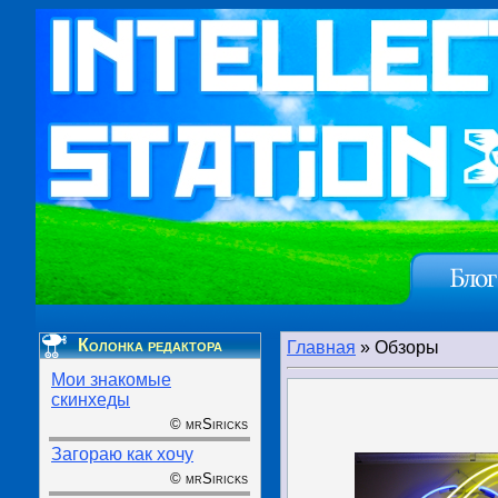
Колонка редактора
Главная
»
Обзоры
Мои знакомые
скинхеды
© mrSiricks
Загораю как хочу
© mrSiricks