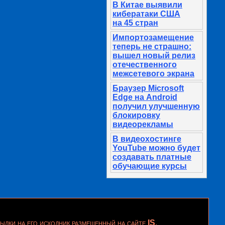
В Китае выявили
кибератаки США
на 45 стран
Импортозамещение
теперь не страшно:
вышел новый релиз
отечественного
межсетевого экрана
Браузер Microsoft
Edge на Android
получил улучшенную
блокировку
видеорекламы
В видеохостинге
YouTube можно будет
создавать платные
обучающие курсы
ылки на его исходник размещенный на сайте
IS
.