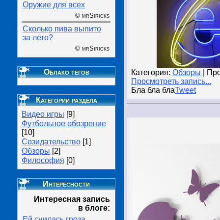
Оружие для всех
© mrSiricks
Сколько пива выпито
за лето?
© mrSiricks
Облако тегов
Категория:
Обзоры
| Пр
Просмотреть запись...
Бла бла бла
Tweet
Категории раздела
Видео игры
[9]
Футбольное обозрение
[10]
Созидательство
[1]
Обзоры
[2]
Философия
[0]
Интересности
Интересная запись
в блоге:
Ей снилась гроза