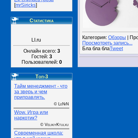
[
mrSiricks
]
Статистика
Категория:
Обзоры
| Пр
LI.ru
Просмотреть запись...
Бла бла бла
Tweet
Онлайн всего:
3
Гостей:
3
Пользователей:
0
Топ-3
Тайм менеджмент - что
за зверь и чем
приправлять.
© LeNiN
Wow. Игра или
наркотик?
© VelikiyKtulxu
Современная школа: