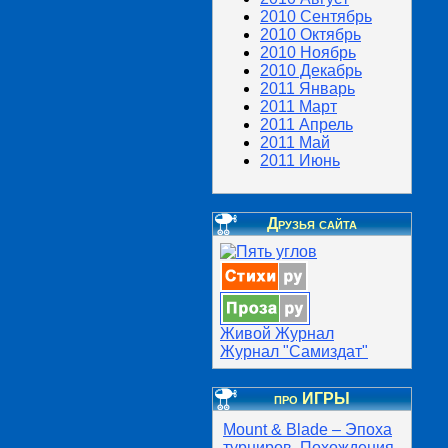
2010 Сентябрь
2010 Октябрь
2010 Ноябрь
2010 Декабрь
2011 Январь
2011 Март
2011 Апрель
2011 Май
2011 Июнь
Друзья сайта
Живой Журнал
Журнал "Самиздат"
про ИГРЫ
Mount & Blade – Эпоха
турниров. Похождения