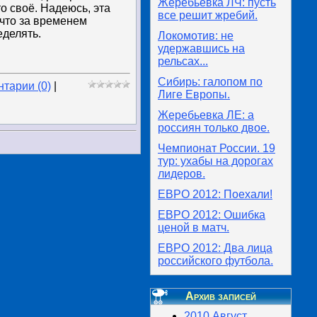
Жеребьевка ЛЧ: пусть
о своё. Надеюсь, эта
все решит жребий.
, что за временем
еделять.
Локомотив: не
удержавшись на
рельсах...
Сибирь: галопом по
тарии (0)
|
Лиге Европы.
Жеребьевка ЛЕ: а
россиян только двое.
Чемпионат России. 19
тур: ухабы на дорогах
лидеров.
ЕВРО 2012: Поехали!
ЕВРО 2012: Ошибка
ценой в матч.
ЕВРО 2012: Два лица
российского футбола.
Архив записей
2010 Август