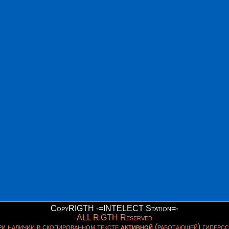
CopyRIGTH -=INTELECT Station=-
ALL RiGTH Reserved
и наличии в скопированном тексте
активной
(работающей) гиперсс