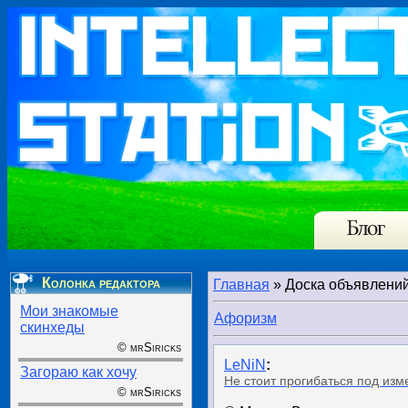
Колонка редактора
Главная
»
Доска объявлени
Мои знакомые
Афоризм
скинхеды
© mrSiricks
LeNiN
:
Загораю как хочу
Не стоит прогибаться под изм
© mrSiricks