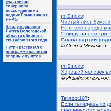
участников
совершили
восхождение на
ледник Романтиков в
mrSiricks
:
ЯНАО
Чистый лист бумаги
Школу в деревне
На столе передо мн
Литега Вологодской
Я пишу на нём три 
области обновят к
Слава
партии
родн
сентябрю этого года
© Сергей Михалков
Путин рассказал о
программе развития
опорных пунктов
mrSiricks
:
Хороший человек в
© Индийская мудрост
Terabot107
:
Если ты идешь по д
шаолиньского монаха