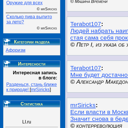
© Машина Времени
Оружие для всех
© mrSiricks
Сколько пива выпито
за лето?
Terabot107
:
© mrSiricks
Людей набрать наип
стая сама себя прок
Категории раздела
© Петр I, из указа о
Афоризм
Интересности
Terabot107
:
Интересная запись
Мне будет достачно
в блоге:
© Александр Македо
Разденься, стань ближе
к природе!
[
mrSiricks
]
Статистика
mrSiricks
:
Если власти в Мос
Значит снова в бед
LI.ru
© контерреволюция