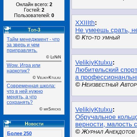
Онлайн всего:
2
Гостей:
2
Пользователей:
0
XXIIIth
:
Не умеешь срать, н
Топ-3
© Кто-то умный
Тайм менеджмент - что
за зверь и чем
приправлять.
© LeNiN
VelikiyKtulxu
:
Wow. Игра или
Любительский спорт 
наркотик?
а профессионанльны
© VelikiyKtulxu
© Неизвестный Автор
Современная школа:
что в ней нужно
менять, а что
сохранять?
VelikiyKtulxu
:
© mrSiricks
Обручальное кольцо
верности, малость 
Новости
© Журнал Анекдотов
Более 250